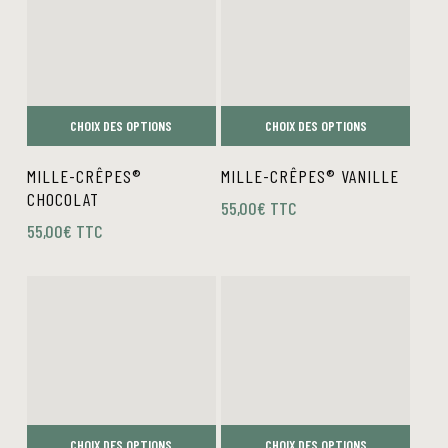
CHOIX DES OPTIONS
CHOIX DES OPTIONS
Ce
Ce
MILLE-CRÊPES®
MILLE-CRÊPES® VANILLE
produit
produit
CHOCOLAT
55,00
€
TTC
a
a
55,00
€
TTC
plusieurs
plusieurs
variations.
variations.
Les
Les
options
options
peuvent
peuvent
être
être
choisies
choisies
sur
sur
CHOIX DES OPTIONS
CHOIX DES OPTIONS