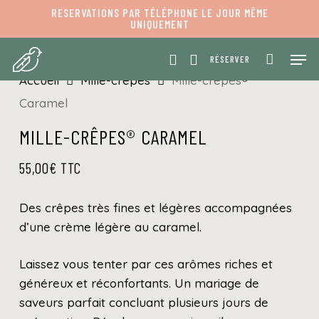
Skip
RESERVATIONS PAR TÉLÉPHONE LE JOUR MÊME
UNIQUEMENT
to
PANIER
Fermer
panier
main
Men
RÉSERVER
content
Accueil
Mille-crêpes
Mille-crêpes®
Caramel
MILLE-CRÊPES® CARAMEL
55,00
€
TTC
Des crêpes très fines et légères accompagnées
d’une crème légère au caramel.
Laissez vous tenter par ces arômes riches et
généreux et réconfortants. Un mariage de
saveurs parfait concluant plusieurs jours de