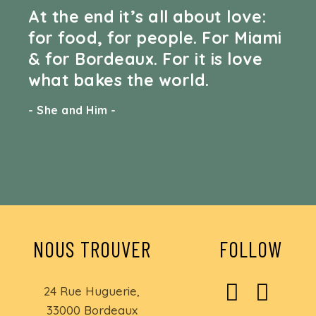
At the end it’s all about love:
for food, for people. For Miami
& for Bordeaux. For it is love
what bakes the world.
- She and Him -
NOUS TROUVER
FOLLOW
24 Rue Huguerie,
33000 Bordeaux