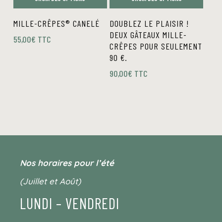
la
la
Ce
Ce
page
page
MILLE-CRÊPES® CANELÉ
DOUBLEZ LE PLAISIR !
produit
produit
du
du
DEUX GÂTEAUX MILLE-
55,00
€
TTC
a
a
produit
produit
CRÊPES POUR SEULEMENT
plusieurs
plusieurs
90 €.
variations.
variations.
90,00
€
TTC
Les
Les
options
options
peuvent
peuvent
être
être
choisies
choisies
sur
sur
la
la
Nos horaires pour l’été
page
page
(Juillet et Août)
du
du
LUNDI – VENDREDI
produit
produit