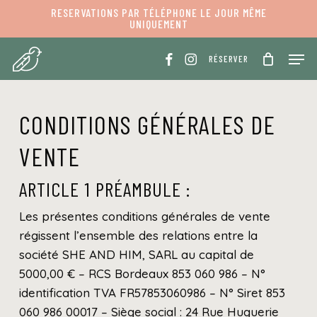
Skip
Menu
RESERVATIONS PAR TÉLÉPHONE LE JOUR MÊME
UNIQUEMENT
to
PANIER
Fermer
panier
main
Men
RÉSERVER
content
CONDITIONS GÉNÉRALES DE
VENTE
ARTICLE 1 PRÉAMBULE :
Les présentes conditions générales de vente
régissent l’ensemble des relations entre la
société SHE AND HIM, SARL au capital de
5000,00 € – RCS Bordeaux 853 060 986 – N°
identification TVA FR57853060986 – N° Siret 853
060 986 00017 – Siège social : 24 Rue Huguerie