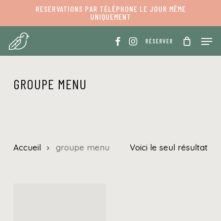
Skip
RESERVATIONS PAR TÉLÉPHONE LE JOUR MÊME
UNIQUEMENT
to
PANIER
Fermer
panier
main
Men
RÉSERVER
content
GROUPE MENU
Accueil
groupe menu
Voici le seul résultat