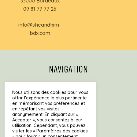
33000 Bordeaux
09 81 77 77 26
info@sheandhim-
bdx.com
NAVIGATION
Accueil
Nous utilisons des cookies pour vous
Menu
offrir l'expérience la plus pertinente
en mémorisant vos préférences et
Brunch
en répétant vos visites
Mille-crêpes
anonymement. En cliquant sur «
Accepter », vous consentez à leur
À propos
utilisation. Cependant, vous pouvez
Résa & Info Pratiques
visiter les « Paramètres des cookies
» pour fournir un consentement